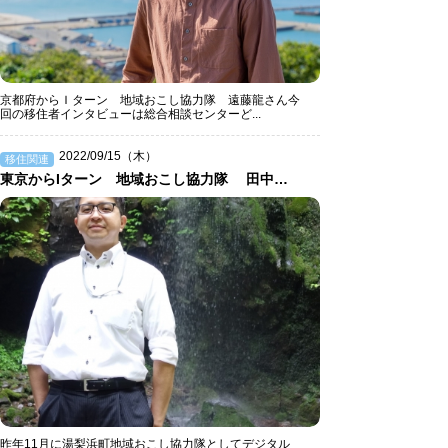
京都府からＩターン 地域おこし協力隊 遠藤龍さん今
回の移住者インタビューは総合相談センターど...
2022/09/15（木）
移住関連
東京からIターン 地域おこし協力隊 田中恭平さん
昨年11月に湯梨浜町地域おこし協力隊としてデジタル