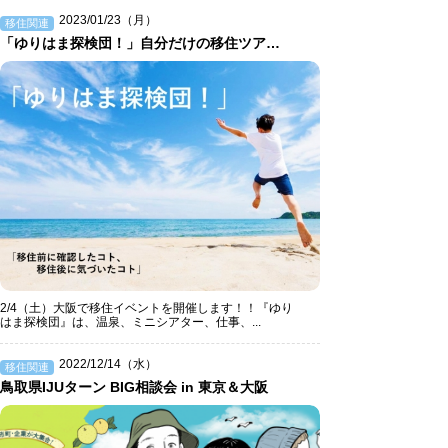
2023/01/23（月）
移住関連
「ゆりはま探検団！」自分だけの移住ツアーをつくろう。
2/4（土）大阪で移住イベントを開催します！！『ゆり
はま探検団』は、温泉、ミニシアター、仕事、...
2022/12/14（水）
移住関連
鳥取県IJUターン BIG相談会 in 東京＆大阪