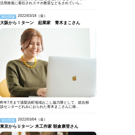
活用推進に着任されスマホ教室などをされていら...
2022/03/18（金）
移住関連
大阪からＩターン 起業家 青木まこさん
昨年7月まで湯梨浜町地域おこし協力隊として、総合相
談センターどれみにおられた青木まこさんに移...
2022/03/04（金）
移住関連
東京からＵターン 木工作家 朝倉康登さん